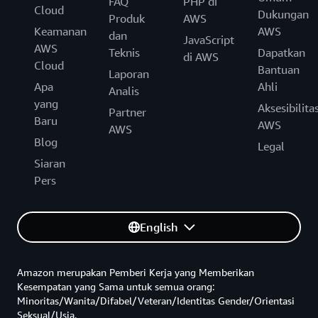
FAQ
PHP di
Cloud
Dukungan
Produk
AWS
Keamanan
AWS
dan
JavaScript
AWS
Teknis
Dapatkan
di AWS
Cloud
Bantuan
Laporan
Apa
Ahli
Analis
yang
Aksesibilita
Partner
Baru
AWS
AWS
Blog
Legal
Siaran
Pers
English
Amazon merupakan Pemberi Kerja yang Memberikan
Kesempatan yang Sama untuk semua orang:
Minoritas/Wanita/Difabel/Veteran/Identitas Gender/Orientasi
Seksual/Usia.