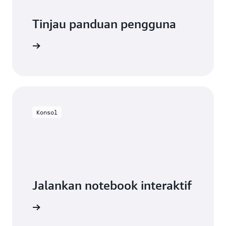
Tinjau panduan pengguna
engkapnya
Konsol
Jalankan notebook interaktif
e Konsol