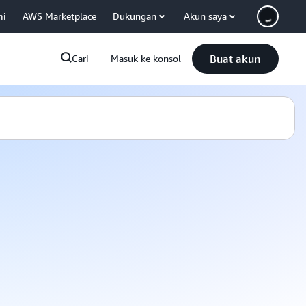
mi
AWS Marketplace
Dukungan
Akun saya
Buat akun
Cari
Masuk ke konsol