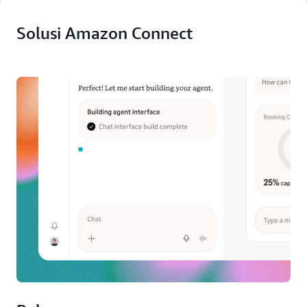
Solusi Amazon Connect