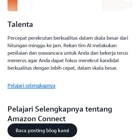
Talenta
Percepat perekrutan berkualitas dalam skala besar dari
hitungan minggu ke jam. Rekan tim AI melakukan
penilaian dan wawancara untuk Anda dan bekerja terus
menerus agar Anda dapat fokus merekrut kandidat
berkualitas dengan lebih cepat, dalam skala besar.
Pelajari selengkapnya
Pelajari Selengkapnya tentang
Amazon Connect
Baca posting blog kami