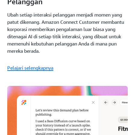
Pelanggan
Ubah setiap interaksi pelanggan menjadi momen yang
patut dikenang. Amazon Connect Customer membantu
korporasi memberikan pengalaman luar biasa yang
ditenagai AI di setiap titik interaksi, yang dibuat untuk
memenuhi kebutuhan pelanggan Anda di mana pun
mereka berada.
Pelajari selengkapnya