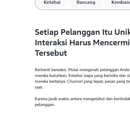
Ketahui
Rancang
Kemban
Setiap Pelanggan Itu Unik
Interaksi Harus Mencerm
Tersebut
Berhenti bereaksi. Mulai mengenali pelanggan An
mereka butuhkan. Ketahui siapa yang berisiko dan 
mereka bertanya.
yang tepat, pesan yang t
Channel
saat.
Karena jarak waktu antara mengetahui dan bertinda
pelanggan.