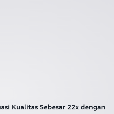
asi Kualitas Sebesar 22x dengan 