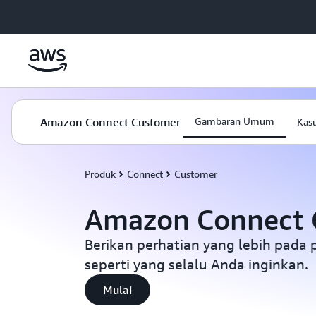
a11y-skip-to-main-content
Amazon Connect Customer
Gambaran Umum
Kas
Produk
Connect
Customer
Amazon Connect 
Berikan perhatian yang lebih pada
seperti yang selalu Anda inginkan.
Mulai