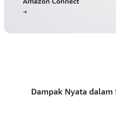
Amazon Connect
selengkapnya
Dampak Nyata dalam S