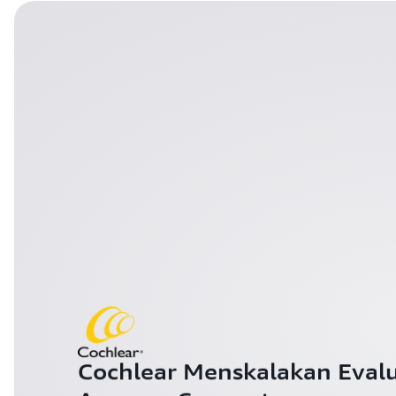
Cochlear Menskalakan Evalu