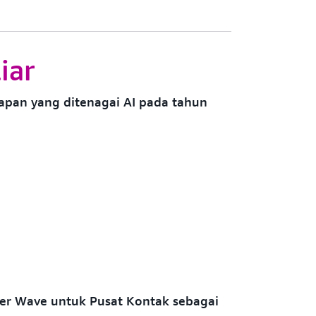
iar
apan yang ditenagai AI pada tahun
er Wave untuk Pusat Kontak sebagai