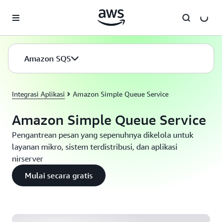
a11y-skip-to-main-content
Amazon SQS
Integrasi Aplikasi
Amazon Simple Queue Service
Amazon Simple Queue Service
Pengantrean pesan yang sepenuhnya dikelola untuk
layanan mikro, sistem terdistribusi, dan aplikasi
nirserver
Mulai secara gratis
Memperkenalkan Antrean FIFO Amazon SQS (2:04)