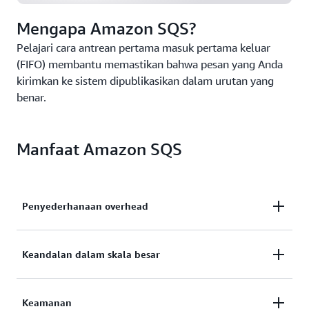
Mengapa Amazon SQS?
Pelajari cara antrean pertama masuk pertama keluar
(FIFO) membantu memastikan bahwa pesan yang Anda
kirimkan ke sistem dipublikasikan dalam urutan yang
benar.
Manfaat Amazon SQS
Penyederhanaan overhead
Hilangkan overhead tanpa biaya di muka dan tanpa
Keandalan dalam skala besar
perlu mengelola perangkat lunak atau memelihara
infrastruktur.
Berikan volume data yang besar secara andal, dalam
Keamanan
segala tingkat throughput, tanpa kehilangan pesan