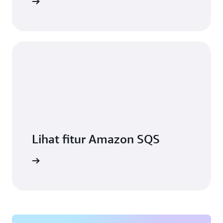
engkapnya
Lihat fitur Amazon SQS
engkapnya