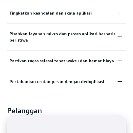
Tingkatkan keandalan dan skala aplikasi
Amazon SQS menyediakan cara yang sederhana dan
Pisahkan layanan mikro dan proses aplikasi berbasis
peristiwa
andal bagi pelanggan untuk memisahkan dan
menghubungkan komponen (layanan mikro) secara
bersama-sama menggunakan antrean.
Pisahkan sistem
dari sistem
,
Pastikan tugas selesai tepat waktu dan hemat biaya
frontend
backend
seperti dalam aplikasi perbankan. Pelanggan segera
mendapatkan respons, tetapi pembayaran tagihan
Tempatkan tugas dalam satu antrean tempat
Pertahankan urutan pesan dengan deduplikasi
diproses di latar belakang.
beberapa pekerja dalam grup skala otomatis
menaikkan dan menurunkan skala berdasarkan
Proses pesan pada skala tinggi sekaligus menjaga
beban kerja dan persyaratan latensi.
Pelanggan
urutan pesan, memungkinkan Anda untuk
mendeduplikasi pesan.