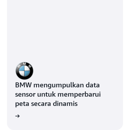
BMW mengumpulkan data
sensor untuk memperbarui
peta secara dinamis
i kasus