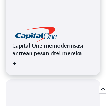
Capital One memodernisasi
antrean pesan ritel mereka
n video