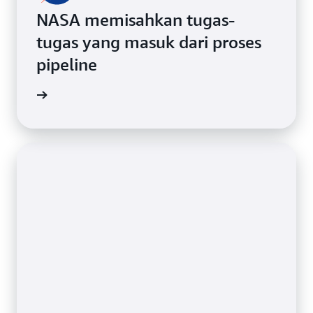
NASA memisahkan tugas-
tugas yang masuk dari proses
pipeline
gkapnya