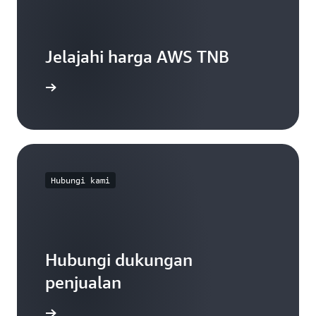
Jelajahi harga AWS TNB
ang harga
Hubungi kami
Hubungi dukungan
penjualan
enjualan