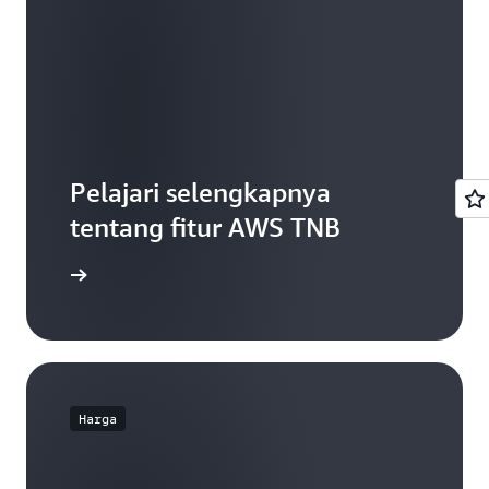
Pelajari selengkapnya
tentang fitur AWS TNB
man fitur
Harga