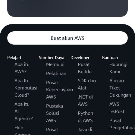
Buat akun AWS
Pelajari
Sumber Daya
Developer
Bantuan
Apa itu
Memulai
Pusat
Hubungi
AWS?
Builder
Kami
Pelatihan
Apa Itu
SDK dan
Ajukan
Pusat
Komputasi
Alat
Tiket
Kepercayaan
Cloud?
Dukungan
AWS
.NET di
Apa Itu
AWS
AWS
Pustaka
AI
re:Post
Solusi
Python
Agentik?
AWS
di AWS
Pusat
Hub
Pengetahua
Pusat
Java di
Konsep