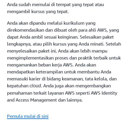
Anda sudah memulai di tempat yang tepat atau
mengambil kursus yang tepat.
Anda akan dipandu melalui kurikulum yang
direkomendasikan dan dibuat oleh para ahli AWS, yang
dapat Anda ambil sesuai keinginan. Selesaikan paket
lengkapnya, atau pilih kursus yang Anda minati. Setelah
menyelesaikan paket ini, Anda akan lebih mampu
mengimplementasikan proses dan praktik terbaik untuk
mengamankan beban kerja AWS. Anda akan
mendapatkan keterampilan untuk membantu Anda
memasuki karier di bidang keamanan, tata kelola, dan
kepatuhan
. Anda juga akan mengembangkan
cloud
pemahaman terkait layanan AWS seperti AWS Identity
and Access Management dan lainnya.
Pemula mulai di sini