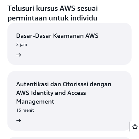
Telusuri kursus AWS sesuai
permintaan untuk individu
Dasar-Dasar Keamanan AWS
2 jam
lajaran
Autentikasi dan Otorisasi dengan
AWS Identity and Access
Management
15 menit
lajaran