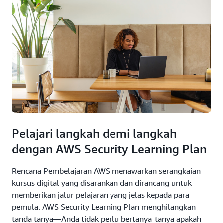
Pelajari langkah demi langkah
dengan AWS Security Learning Plan
Rencana Pembelajaran AWS menawarkan serangkaian
kursus digital yang disarankan dan dirancang untuk
memberikan jalur pelajaran yang jelas kepada para
pemula. AWS Security Learning Plan menghilangkan
tanda tanya—Anda tidak perlu bertanya-tanya apakah