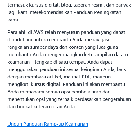
termasuk kursus digital, blog, laporan resmi, dan banyak
lagi, kami merekomendasikan Panduan Peningkatan
kami.
Para ahli di AWS telah menyusun panduan yang dapat
diunduh ini untuk membantu Anda menavigasi
rangkaian sumber daya dan konten yang luas guna
membantu Anda mengembangkan keterampilan dalam
keamanan—lengkap di satu tempat. Anda dapat
menggunakan panduan ini sesuai keinginan Anda, baik
dengan membaca artikel, melihat PDF, maupun
mengikuti kursus digital. Panduan ini akan membantu
Anda memahami semua opsi pembelajaran dan
menentukan opsi yang terbaik berdasarkan pengetahuan
dan tingkat keterampilan Anda.
Unduh Panduan Ramp-up Keamanan