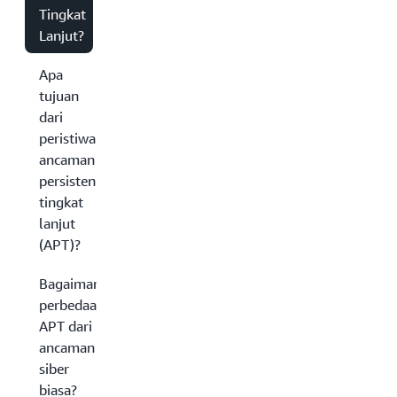
Tingkat
Lanjut?
Apa
tujuan
dari
peristiwa
ancaman
persisten
tingkat
lanjut
(APT)?
Bagaimana
perbedaan
APT dari
ancaman
siber
biasa?