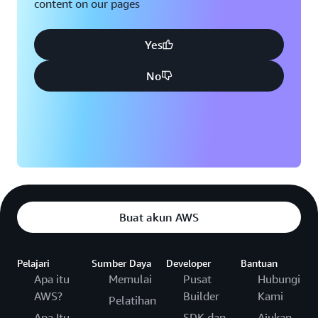
content on our pages
Yes
No
Buat akun AWS
Pelajari
Sumber Daya
Developer
Bantuan
Apa itu
Memulai
Pusat
Hubungi
AWS?
Builder
Kami
Pelatihan
Apa Itu
SDK dan
Ajukan