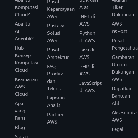
Pusat
Komputasi
Alat
Tiket
Kepercayaan
Cloud?
Dukungan
AWS
.NET di
Apa Itu
AWS
AWS
Pustaka
AI
re:Post
Solusi
Python
Agentik?
AWS
di AWS
Pusat
Hub
Pengetahua
Pusat
Java di
Konsep
Arsitektur
AWS
Gambaran
Komputasi
Umum
FAQ
PHP di
Cloud
Dukungan
Produk
AWS
Keamanan
AWS
dan
JavaScript
AWS
Teknis
Dapatkan
di AWS
Cloud
Bantuan
Laporan
Apa
Ahli
Analis
yang
Aksesibilita
Partner
Baru
AWS
AWS
Blog
Legal
Siaran