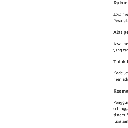
Dukung
Java me
Perangka
Alat p
Java me
yang te
Tidak 
Kode Jav
menjadi
Keam
Penggun
sehingg
sistem
juga sa