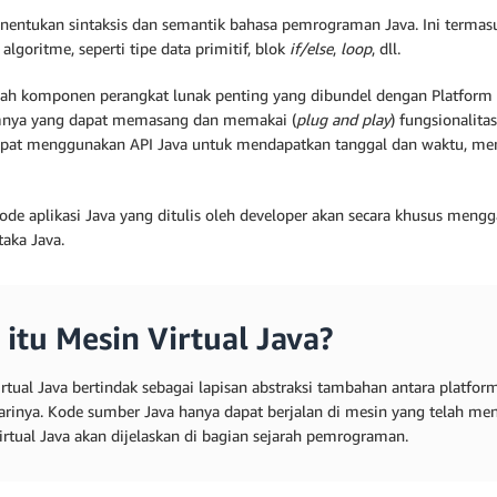
nentukan sintaksis dan semantik bahasa pemrograman Java. Ini termas
algoritme, seperti tipe data primitif, blok
if/else
,
loop
, dll.
lah komponen perangkat lunak penting yang dibundel dengan Platform Ja
nya yang dapat memasang dan memakai (
plug and play
) fungsionalita
pat menggunakan API Java untuk mendapatkan tanggal dan waktu, men
kode aplikasi Java yang ditulis oleh developer akan secara khusus men
taka Java.
 itu Mesin Virtual Java?
irtual Java bertindak sebagai lapisan abstraksi tambahan antara platfo
rinya. Kode sumber Java hanya dapat berjalan di mesin yang telah men
irtual Java akan dijelaskan di bagian sejarah pemrograman.