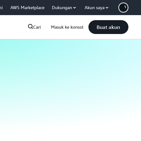
mi
AWS Marketplace
Dukungan
Akun saya
Buat akun
Cari
Masuk ke konsol