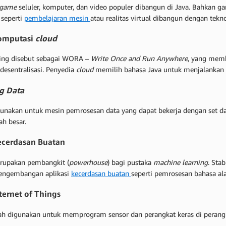
game
seluler, komputer, dan video populer dibangun di Java. Bahkan 
 seperti
pembelajaran mesin
atau realitas virtual dibangun dengan tekno
mputasi
cloud
ring disebut sebagai WORA –
Write Once and Run Anywhere
, yang memb
desentralisasi. Penyedia
cloud
memilih bahasa Java untuk menjalankan 
g Data
gunakan untuk mesin pemrosesan data yang dapat bekerja dengan set d
ah besar.
cerdasan Buatan
rupakan pembangkit (
powerhouse
) bagi pustaka
machine learning
. Sta
engembangan aplikasi
kecerdasan buatan
seperti pemrosesan bahasa a
ernet of Things
lah digunakan untuk memprogram sensor dan perangkat keras di peran
.