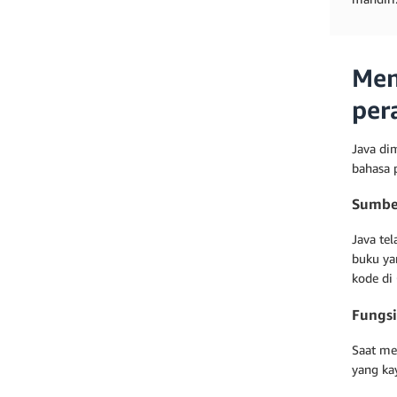
Men
per
Java di
bahasa 
Sumbe
Java te
buku ya
kode di
Fungsi
Saat me
yang ka