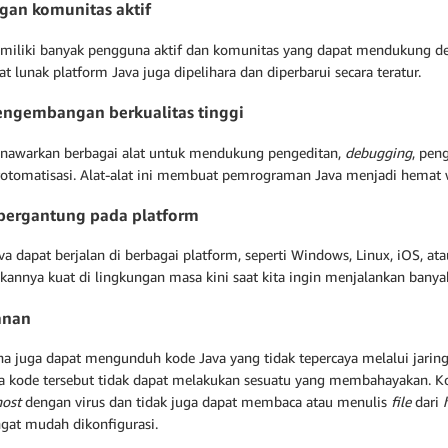
an komunitas aktif
miliki banyak pengguna aktif dan komunitas yang dapat mendukung d
t lunak platform Java juga dipelihara dan diperbarui secara teratur.
engembangan berkualitas tinggi
nawarkan berbagai alat untuk mendukung pengeditan,
debugging
, pen
rotomatisasi. Alat-alat ini membuat pemrograman Java menjadi hemat 
bergantung pada platform
a dapat berjalan di berbagai platform, seperti Windows, Linux, iOS, at
kannya kuat di lingkungan masa kini saat kita ingin menjalankan banyak
anan
a juga dapat mengunduh kode Java yang tidak tepercaya melalui jari
a kode tersebut tidak dapat melakukan sesuatu yang membahayakan. Kod
host
dengan virus dan tidak juga dapat membaca atau menulis
file
dari
ngat mudah dikonfigurasi.