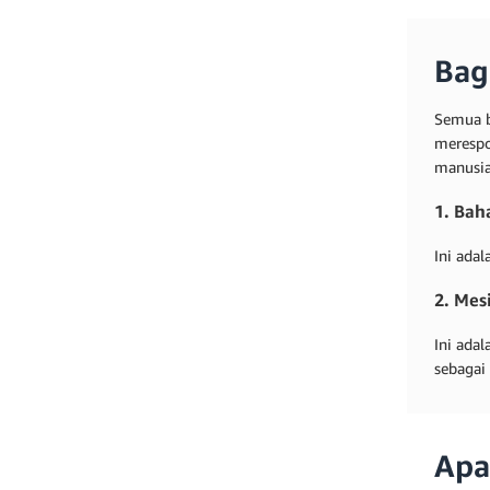
Bag
Semua b
merespo
manusia
1. Bah
Ini ada
2. Mes
Ini ada
sebagai 
Apa