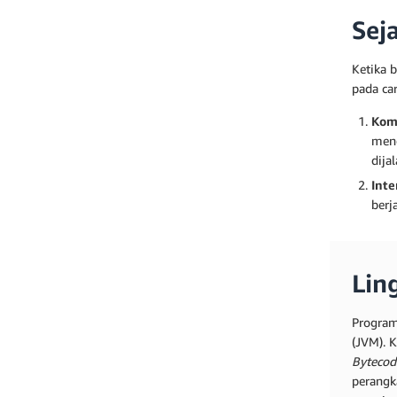
Sej
Ketika 
pada ca
Kom
meng
dija
Inte
berj
Lin
Program
(JVM). 
Bytecod
perangk