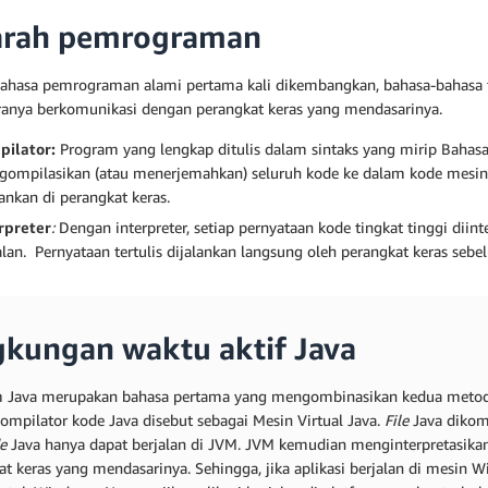
arah pemrograman
bahasa pemrograman alami pertama kali dikembangkan, bahasa-bahasa t
ranya berkomunikasi dengan perangkat keras yang mendasarinya.
pilator:
Program yang lengkap ditulis dalam sintaks yang mirip Bahasa
ompilasikan (atau menerjemahkan) seluruh kode ke dalam kode mesin
lankan di perangkat keras.
rpreter
:
Dengan interpreter, setiap pernyataan kode tingkat tinggi diin
alan. Pernyataan tertulis dijalankan langsung oleh perangkat keras seb
gkungan waktu aktif Java
 Java merupakan bahasa pertama yang mengombinasikan kedua metode
Kompilator kode Java disebut sebagai Mesin Virtual Java.
File
Java dikom
e
Java hanya dapat berjalan di JVM. JVM kemudian menginterpretasik
at keras yang mendasarinya. Sehingga, jika aplikasi berjalan di mesin