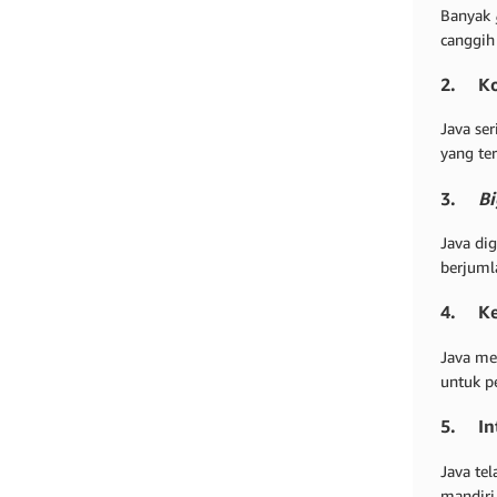
Banyak
canggih
2. Ko
Java se
yang ter
3.
Bi
Java di
berjuml
4. Ke
Java me
untuk p
5. Int
Java te
mandiri