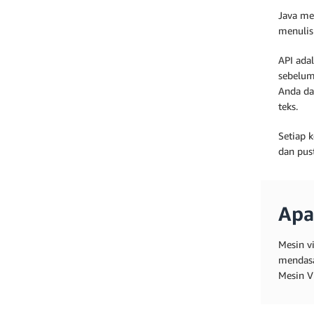
Java me
menulis 
API ada
sebelum
Anda da
teks.
Setiap 
dan pus
Apa
Mesin v
mendasa
Mesin V