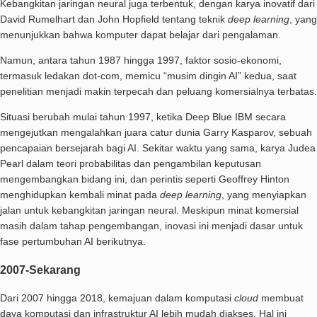
Kebangkitan jaringan neural juga terbentuk, dengan karya inovatif dari
David Rumelhart dan John Hopfield tentang teknik
deep learning
, yang
menunjukkan bahwa komputer dapat belajar dari pengalaman.
Namun, antara tahun 1987 hingga 1997, faktor sosio-ekonomi,
termasuk ledakan dot-com, memicu “musim dingin AI” kedua, saat
penelitian menjadi makin terpecah dan peluang komersialnya terbatas.
Situasi berubah mulai tahun 1997, ketika Deep Blue IBM secara
mengejutkan mengalahkan juara catur dunia Garry Kasparov, sebuah
pencapaian bersejarah bagi AI. Sekitar waktu yang sama, karya Judea
Pearl dalam teori probabilitas dan pengambilan keputusan
mengembangkan bidang ini, dan perintis seperti Geoffrey Hinton
menghidupkan kembali minat pada
deep learning
, yang menyiapkan
jalan untuk kebangkitan jaringan neural. Meskipun minat komersial
masih dalam tahap pengembangan, inovasi ini menjadi dasar untuk
fase pertumbuhan AI berikutnya.
2007-Sekarang
Dari 2007 hingga 2018, kemajuan dalam komputasi
cloud
membuat
daya komputasi dan infrastruktur AI lebih mudah diakses. Hal ini