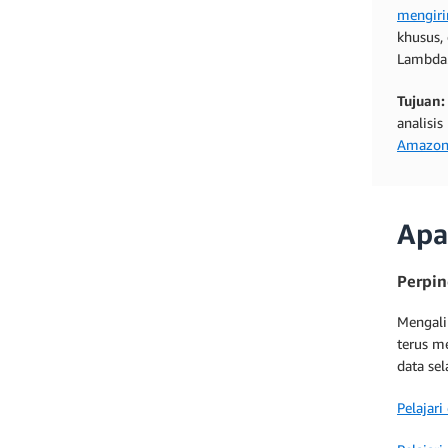
mengiri
khusus,
Lambda
Tujuan
analisis
Amazo
Apa
Perpi
Mengali
terus m
data sel
Pelajar