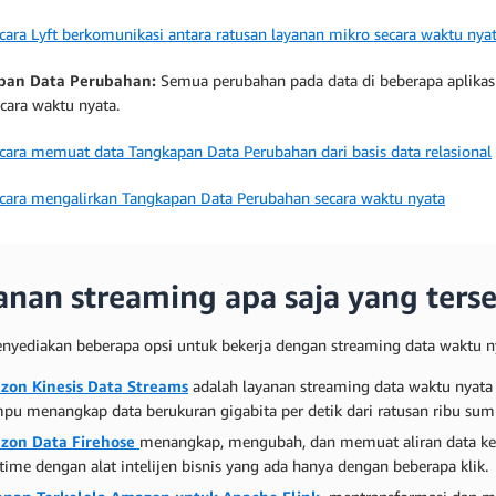
 cara Lyft berkomunikasi antara ratusan layanan mikro secara waktu nya
pan Data Perubahan:
Semua perubahan pada data di beberapa aplikasi 
ecara waktu nyata.
i cara memuat data Tangkapan Data Perubahan dari basis data relasional
i cara mengalirkan Tangkapan Data Perubahan secara waktu nyata
anan streaming apa saja yang ters
yediakan beberapa opsi untuk bekerja dengan streaming data waktu n
zon Kinesis Data Streams
adalah layanan streaming data waktu nyata
u menangkap data berukuran gigabita per detik dari ratusan ribu sumb
zon Data Firehose
menangkap, mengubah, dan memuat aliran data ke
-time dengan alat intelijen bisnis yang ada hanya dengan beberapa klik.