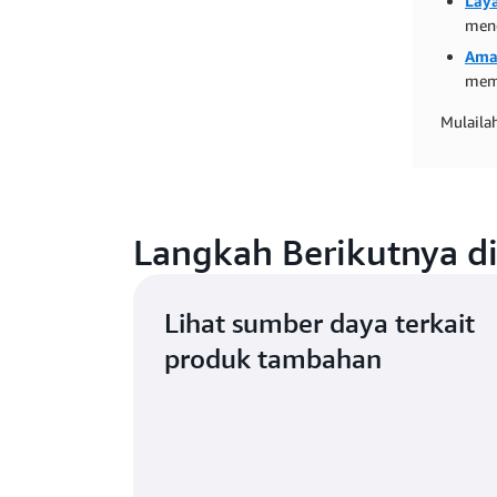
Lay
meng
Ama
mem
Mulaila
Langkah Berikutnya d
Lihat sumber daya terkait
produk tambahan