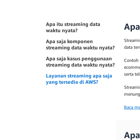
Apa itu streaming data
Apa
waktu nyata?
Streami
Apa saja komponen
streaming data waktu nyata?
data te
Apa saja kasus penggunaan
Contoh 
streaming data waktu nyata?
ecommer
serta te
Layanan streaming apa saja
yang tersedia di AWS?
Streami
menungg
Baca me
Apa