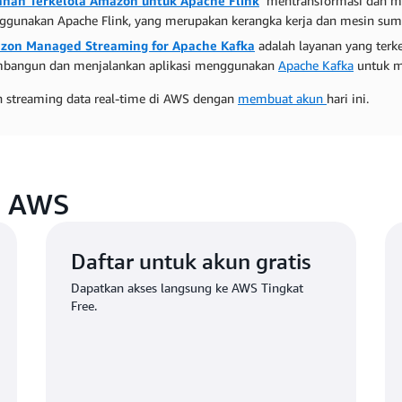
anan Terkelola Amazon untuk Apache Flink
mentransformasi dan men
gunakan Apache Flink, yang merupakan kerangka kerja dan mesin sumb
zon Managed Streaming for Apache Kafka
adalah layanan yang ter
bangun dan menjalankan aplikasi menggunakan
Apache Kafka
untuk m
h streaming data real-time di AWS dengan
membuat akun
hari ini.
i AWS
Daftar untuk akun gratis
Dapatkan akses langsung ke AWS Tingkat
Free.