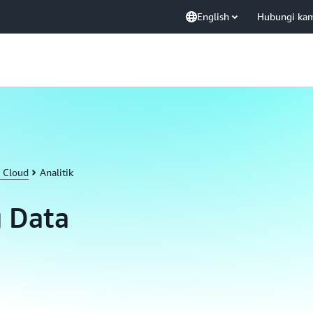
English
Hubungi ka
 Cloud
Analitik
g Data