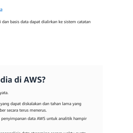
ta
dan basis data dapat dialirkan ke sistem catatan
edia di AWS?
yata.
 yang dapat diskalakan dan tahan lama yang
er secara terus menerus.
 penyimpanan data AWS untuk analitik hampir