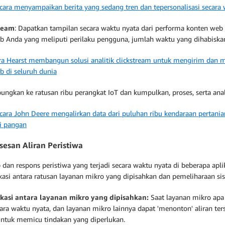
i cara menyampaikan berita yang sedang tren dan tepersonalisasi secara
ream
: Dapatkan tampilan secara waktu nyata dari performa konten web
eb Anda yang meliputi perilaku pengguna, jumlah waktu yang dihabiskan
ara Hearst membangun solusi analitik clickstream untuk mengirim dan me
b di seluruh dunia
bungkan ke ratusan ribu perangkat IoT dan kumpulkan, proses, serta anal
i cara John Deere mengalirkan data dari puluhan ribu kendaraan pertan
i pangan
esan Aliran Peristiwa
 dan respons peristiwa yang terjadi secara waktu nyata di beberapa ap
asi antara ratusan layanan mikro yang dipisahkan dan pemeliharaan si
kasi antara layanan mikro yang dipisahkan:
Saat layanan mikro apa 
cara waktu nyata, dan layanan mikro lainnya dapat 'menonton' aliran te
 untuk memicu tindakan yang diperlukan.