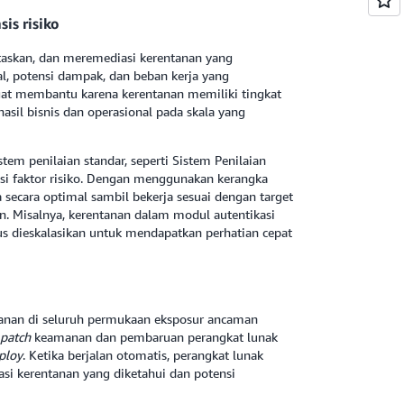
is risiko
itaskan, dan meremediasi kerentanan yang
nal, potensi dampak, dan beban kerja yang
ngat membantu karena kerentanan memiliki tingkat
asil bisnis dan operasional pada skala yang
em penilaian standar, seperti Sistem Penilaian
i faktor risiko. Dengan menggunakan kerangka
 secara optimal sambil bekerja sesuai dengan target
n. Misalnya, kerentanan dalam modul autentikasi
rus dieskalasikan untuk mendapatkan perhatian cepat
anan di seluruh permukaan eksposur ancaman
patch
keamanan dan pembaruan perangkat lunak
ploy
. Ketika berjalan otomatis, perangkat lunak
 kerentanan yang diketahui dan potensi