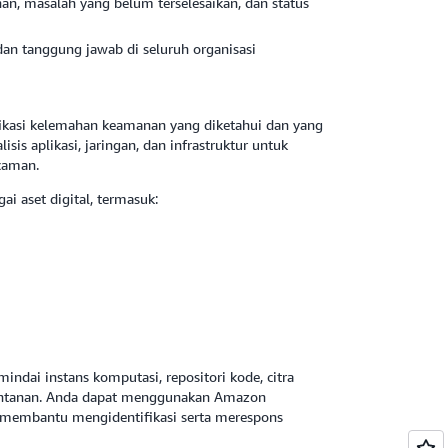
, masalah yang belum terselesaikan, dan status
dan tanggung jawab di seluruh organisasi
kasi kelemahan keamanan yang diketahui dan yang
is aplikasi, jaringan, dan infrastruktur untuk
caman.
 aset digital, termasuk:
ndai instans komputasi, repositori kode, citra
rentanan. Anda dapat menggunakan Amazon
 membantu mengidentifikasi serta merespons