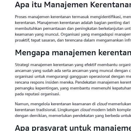
Apa itu Manajemen Kerentana
Proses manajemen kerentanan termasuk mengidentifikasi, men
kerentanan. Manajemen kerentanan adalah bagian penting dari
membutuhkan pemantauan dan peningkatan berkelanjutan untu
keamanan yang muncul. Organisasi yang mengadopsi manajemen
proaktif, tepat sasaran, dan terencana dalam mengamankan inf
Mengapa manajemen kerentan
Strategi manajemen kerentanan yang efektif membantu organi
ancaman yang sudah ada serta ancaman yang muncul dengan ce
organisasi untuk mengurangi gangguan operasional dengan men
rencana respons insiden mereka. Pendekatan manajemen kerent
pemangku kepentingan, yang membantu memenuhi kepatuhan 
pada reputasi organisasi.
Namun, mengelola kerentanan keamanan di
cloud
memerlukan 
kerentanan tradisional. Lingkungan
cloud
modern lebih komplek
dengan demikian, memerlukan pendekatan yang berbeda untuk
Apa prasyarat untuk manajeme