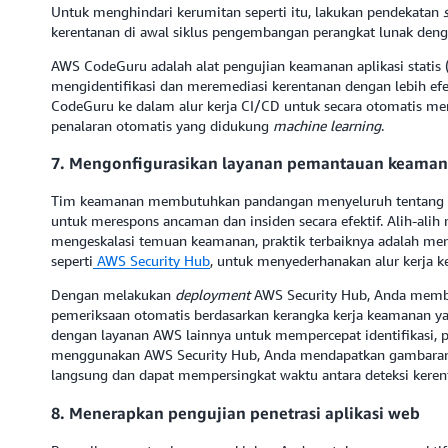
Untuk menghindari kerumitan seperti itu, lakukan pendekatan
kerentanan di awal siklus pengembangan perangkat lunak denga
AWS CodeGuru adalah alat pengujian keamanan aplikasi stati
mengidentifikasi dan meremediasi kerentanan dengan lebih ef
CodeGuru ke dalam alur kerja CI/CD untuk secara otomatis 
penalaran otomatis yang didukung
machine learning
.
7. Mengonfigurasikan layanan pemantauan keama
Tim keamanan membutuhkan pandangan menyeluruh tentang infra
untuk merespons ancaman dan insiden secara efektif. Alih-ali
mengeskalasi temuan keamanan, praktik terbaiknya adalah m
seperti
AWS Security Hub
, untuk menyederhanakan alur kerja
Dengan melakukan
deployment
AWS Security Hub, Anda memb
pemeriksaan otomatis berdasarkan kerangka kerja keamanan yan
dengan layanan AWS lainnya untuk mempercepat identifikasi,
menggunakan AWS Security Hub, Anda mendapatkan gambaran
langsung dan dapat mempersingkat waktu antara deteksi kerent
8. Menerapkan pengujian penetrasi aplikasi web