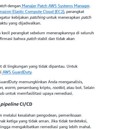
atch
dengan
Manajer Patch AWS Systems Manager
.
mazon Elastic Compute Cloud (EC2)
, perangkat
ngatur kebijakan
patching
untuk menerapkan
patch
aktu yang dijadwalkan.
 kecil perangkat sebelum menerapkannya di seluruh
nfirmasi bahwa
patch
stabil dan tidak akan
t di lingkungan yang tidak dipantau. Untuk
i
AWS GuardDuty
.
GuardDuty memungkinkan Anda menganalisis,
an
,
worm
, penambang kripto,
rootkit
, atau bot. Selain
ub untuk memfasilitasi upaya remediasi.
m
pipeline
CI/CD
n melalui kesalahan pengodean, pemeriksaan
ketiga yang tidak aman. Jika tidak terdeteksi,
ingga mengakibatkan remediasi yang lebih mahal.