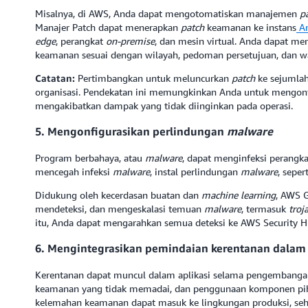
Misalnya, di AWS, Anda dapat mengotomatiskan manajemen
p
Manajer Patch dapat menerapkan
patch
keamanan ke instans
A
edge
, perangkat
on-premise
, dan mesin virtual. Anda dapat me
keamanan sesuai dengan wilayah, pedoman persetujuan, dan w
Catatan:
Pertimbangkan untuk meluncurkan
patch
ke sejumlah
organisasi. Pendekatan ini memungkinkan Anda untuk mengo
mengakibatkan dampak yang tidak diinginkan pada operasi.
5. Mengonfigurasikan perlindungan
malware
Program berbahaya, atau
malware
, dapat menginfeksi perangka
mencegah infeksi
malware
, instal perlindungan
malware
, sepert
Didukung oleh kecerdasan buatan dan
machine learning
, AWS 
mendeteksi, dan mengeskalasi temuan
malware
, termasuk
troj
itu, Anda dapat mengarahkan semua deteksi ke AWS Security H
6. Mengintegrasikan pemindaian kerentanan dala
Kerentanan dapat muncul dalam aplikasi selama pengembanga
keamanan yang tidak memadai, dan penggunaan komponen pihak 
kelemahan keamanan dapat masuk ke lingkungan produksi, seh