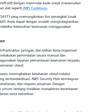
shift-left
dengan memindai kode untuk menemukan
n alat seperti
AWS CodeGuru
.
s (SAST) yang memungkinkan tim perangkat lunak
ektif. Anda dapat dengan mudah mengintegrasikan
mendeteksi kelemahan keamanan menggunakan
nan
struktur, jaringan, dan beban kerja organisasi
h melakukan pemindaian secara manual dan
enggunakan layanan pemantauan keamanan terpadu,
 keamanan
cloud
.
antu meningkatkan ketahanan
cloud
melalui
g terstandardisasi. AWS Security Hub terintegrasi
 penahanan, dan respons ancaman. Dengan
 umum tentang tindakan manajemen kerentanan
anan serta remediasi.