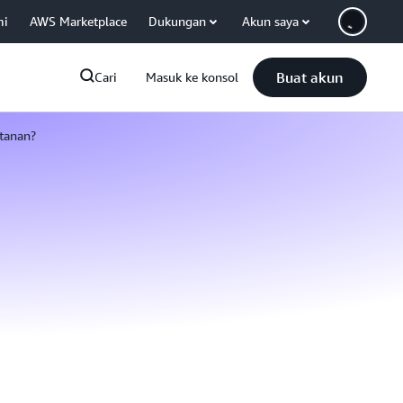
mi
AWS Marketplace
Dukungan
Akun saya
Buat akun
Cari
Masuk ke konsol
tanan?