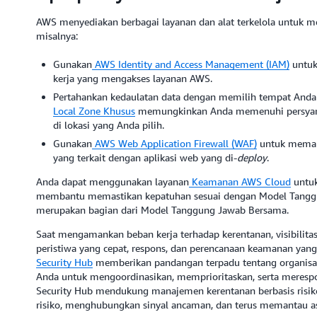
AWS menyediakan berbagai layanan dan alat terkelola untu
misalnya:
Gunakan
AWS Identity and Access Management (IAM)
untuk
kerja yang mengakses layanan AWS.
Pertahankan kedaulatan data dengan memilih tempat And
Local Zone Khusus
memungkinkan Anda memenuhi persyara
di lokasi yang Anda pilih.
Gunakan
AWS Web Application Firewall (WAF)
untuk memant
yang terkait dengan aplikasi web yang di-
deploy
.
Anda dapat menggunakan layanan
Keamanan AWS Cloud
untuk
membantu memastikan kepatuhan sesuai dengan Model Tangg
merupakan bagian dari Model Tanggung Jawab Bersama.
Saat mengamankan beban kerja terhadap kerentanan, visibilita
peristiwa yang cepat, respons, dan perencanaan keamanan yang
Security Hub
memberikan pandangan terpadu tentang organisa
Anda untuk mengoordinasikan, memprioritaskan, serta meresp
Security Hub mendukung manajemen kerentanan berbasis ris
risiko, menghubungkan sinyal ancaman, dan terus memantau as