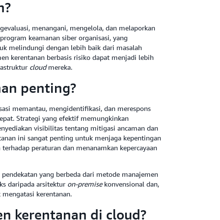
n?
gevaluasi, menangani, mengelola, dan melaporkan
 program keamanan siber organisasi, yang
k melindungi dengan lebih baik dari masalah
 kerentanan berbasis risiko dapat menjadi lebih
rastruktur
cloud
mereka.
an penting?
sasi memantau, mengidentifikasi, dan merespons
pat. Strategi yang efektif memungkinkan
yediakan visibilitas tentang mitigasi ancaman dan
anan ini sangat penting untuk menjaga kepentingan
terhadap peraturan dan menanamkan kepercayaan
pendekatan yang berbeda dari metode manajemen
s daripada arsitektur
on-premise
konvensional dan,
 mengatasi kerentanan.
n kerentanan di cloud?