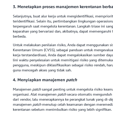
3. Menetapkan proses manajemen kerentanan berbas
Selanjutnya, buat alur kerja untuk mengidentifikasi, memprior
teridentifikasi. Selain itu, pertimbangkan lingkungan operasio
terpengaruh saat mengelola kerentanan. Langkah triase ini sa
keparahan yang bervariasi dan, akibatnya, dapat memengaruhi h
berbeda.
Untuk melakukan penilaian risiko, Anda dapat menggunakan sist
Kerentanan Umum (CVSS), sebagai panduan untuk mengevaluas
kerja terstandardisasi, Anda dapat mengalokasikan sumber daya
lini waktu penyelesaian untuk memitigasi risiko yang ditemuka
pengguna, meskipun diklasifikasikan sebagai risiko rendah, ha
guna mencegah akses yang tidak sah.
4. Menyiapkan manajemen
patch
Manajemen
patch
sangat penting untuk mengelola risiko keam
organisasi. Alat manajemen
patch
secara otomatis mengunduh
dari vendor, lalu menerapkannya ke perangkat lunak yang di-
de
manajemen
patch
menutup celah keamanan dengan meremediasi
kerentanan sebelum menimbulkan risiko yang lebih signifikan.