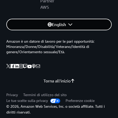
Partner
AWS
English
Amazon è un datore di lavoro per le pari opportunità:
Minoranza/Donne/Disabilità/Veterano/Identità di
genere/Orientamento sessuale/Età.
Torna all'inizio
Privacy
Termini di utilizzo del sito
Le tue scelte sulla privacy
Preferenze cookie
© 2026, Amazon Web Services, Inc. o società affiliate. Tutti i
diritti riservati.