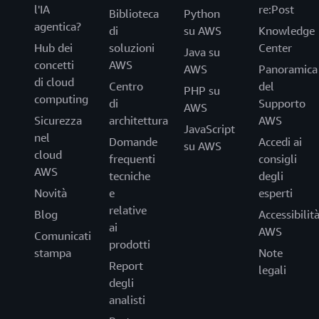
l'IA
re:Post
Biblioteca
Python
agentica?
di
su AWS
Knowledge
Hub dei
soluzioni
Center
Java su
concetti
AWS
AWS
Panoramica
di cloud
Centro
del
PHP su
computing
di
Supporto
AWS
Sicurezza
architettura
AWS
JavaScript
nel
Domande
Accedi ai
su AWS
cloud
frequenti
consigli
AWS
tecniche
degli
Novità
e
esperti
relative
Blog
Accessibilit
ai
AWS
Comunicati
prodotti
stampa
Note
Report
legali
degli
analisti