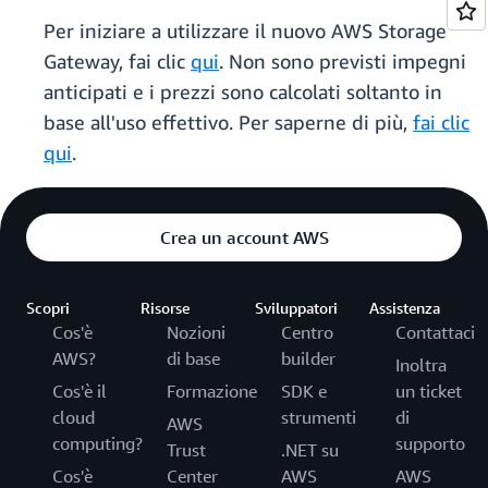
Per iniziare a utilizzare il nuovo AWS Storage
Gateway, fai clic
qui
. Non sono previsti impegni
anticipati e i prezzi sono calcolati soltanto in
base all'uso effettivo. Per saperne di più,
fai clic
qui
.
Crea un account AWS
Scopri
Risorse
Sviluppatori
Assistenza
Cos'è
Nozioni
Centro
Contattaci
AWS?
di base
builder
Inoltra
Cos'è il
Formazione
SDK e
un ticket
cloud
strumenti
di
AWS
computing?
supporto
Trust
.NET su
Cos'è
Center
AWS
AWS