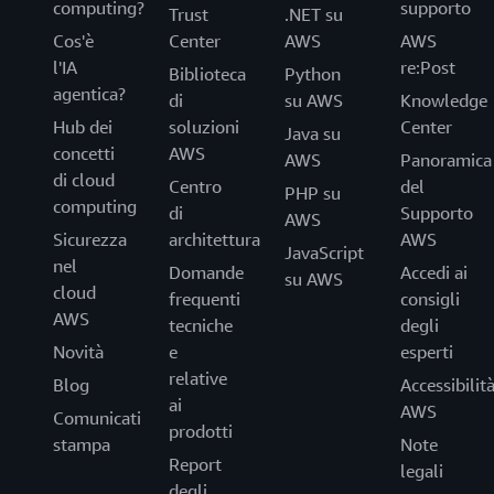
computing?
supporto
Trust
.NET su
Cos'è
Center
AWS
AWS
l'IA
re:Post
Biblioteca
Python
agentica?
di
su AWS
Knowledge
Hub dei
soluzioni
Center
Java su
concetti
AWS
AWS
Panoramica
di cloud
Centro
del
PHP su
computing
di
Supporto
AWS
Sicurezza
architettura
AWS
JavaScript
nel
Domande
Accedi ai
su AWS
cloud
frequenti
consigli
AWS
tecniche
degli
Novità
e
esperti
relative
Blog
Accessibilit
ai
AWS
Comunicati
prodotti
stampa
Note
Report
legali
degli