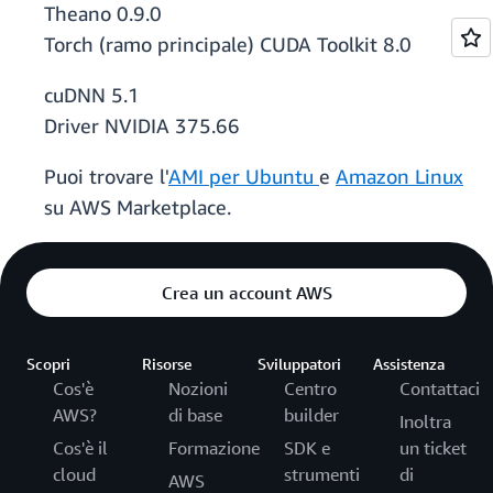
Theano 0.9.0
Torch (ramo principale) CUDA Toolkit 8.0
cuDNN 5.1
Driver NVIDIA 375.66
Puoi trovare l'
AMI per Ubuntu
e
Amazon Linux
su AWS Marketplace.
Crea un account AWS
Scopri
Risorse
Sviluppatori
Assistenza
Cos'è
Nozioni
Centro
Contattaci
AWS?
di base
builder
Inoltra
Cos'è il
Formazione
SDK e
un ticket
cloud
strumenti
di
AWS