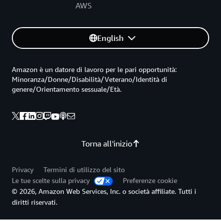
AWS
English
Amazon è un datore di lavoro per le pari opportunità:
Minoranza/Donne/Disabilità/Veterano/Identità di
genere/Orientamento sessuale/Età.
Torna all'inizio
Privacy
Termini di utilizzo del sito
Le tue scelte sulla privacy
Preferenze cookie
© 2026, Amazon Web Services, Inc. o società affiliate. Tutti i
diritti riservati.