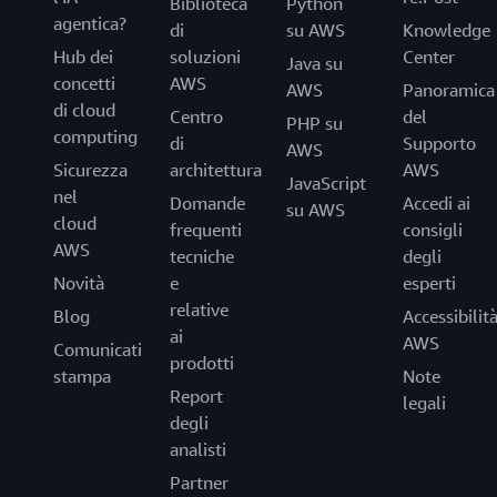
Biblioteca
Python
agentica?
di
su AWS
Knowledge
Hub dei
soluzioni
Center
Java su
concetti
AWS
AWS
Panoramica
di cloud
Centro
del
PHP su
computing
di
Supporto
AWS
Sicurezza
architettura
AWS
JavaScript
nel
Domande
Accedi ai
su AWS
cloud
frequenti
consigli
AWS
tecniche
degli
Novità
e
esperti
relative
Blog
Accessibilit
ai
AWS
Comunicati
prodotti
stampa
Note
Report
legali
degli
analisti
Partner