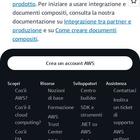
prodotto
. Per iniziare a usare integrazione e
documenti compositi, consulta la nostra
documentazione su
Integrazione tra partner e
produzione
e su
Come creare documenti
compositi
.
Crea un account AWS
Scopri
Risorse
Sviluppatori
Assistenza
Cos'è
Nozioni
Centro
Contattaci
AWS?
di base
builder
Inoltra
Cos'è il
Formazione
SDK e
un ticket
cloud
strumenti
di
AWS
computing?
supporto
Trust
.NET su
Cos'è
Center
AWS
AWS
l'IA
re:Post