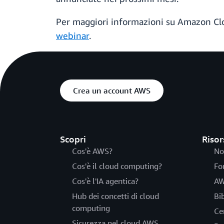
Per maggiori informazioni su Amazon Clou
webinar
.
Crea un account AWS
Scopri
Risor
Cos'è AWS?
No
Cos'è il cloud computing?
Fo
Cos'è l'IA agentica?
AW
Hub dei concetti di cloud
Bi
computing
Ce
Sicurezza nel cloud AWS