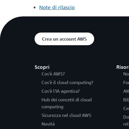
Note di rilascio
Crea un account AWS
Scopri
Risor
Cos'è AWS?
No
Cos'è il cloud computing?
Fo
Cos'è l'IA agentica?
AW
Hub dei concetti di cloud
Bi
computing
Ce
Sicurezza nel cloud AWS
Do
Novità
rel