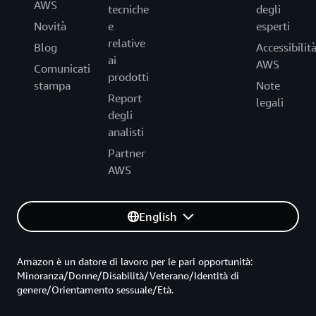
AWS
tecniche
degli
Novità
e
esperti
relative
Blog
Accessibilit
ai
AWS
Comunicati
prodotti
stampa
Note
Report
legali
degli
analisti
Partner
AWS
English
Amazon è un datore di lavoro per le pari opportunità:
Minoranza/Donne/Disabilità/Veterano/Identità di
genere/Orientamento sessuale/Età.