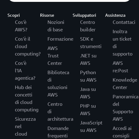
Scopri
Risorse
Sviluppatori
Assistenza
Cos'è
Nozioni
Centro
Contattaci
AWS?
di base
builder
Inoltra
Cos'è il
Formazione
SDK e
un ticket
cloud
strumenti
di
AWS
computing?
supporto
Trust
.NET su
Cos'è
Center
AWS
AWS
l'IA
re:Post
Biblioteca
Python
agentica?
di
su AWS
Knowledge
Hub dei
soluzioni
Center
Java su
concetti
AWS
AWS
Panoramica
di cloud
Centro
del
PHP su
computing
di
Supporto
AWS
Sicurezza
architettura
AWS
JavaScript
nel
Domande
Accedi ai
su AWS
cloud
frequenti
consigli