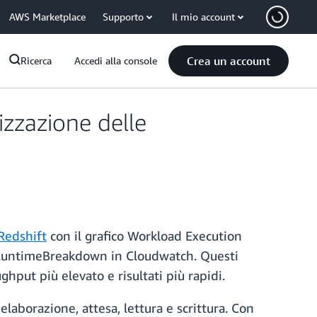
AWS Marketplace
Supporto
Il mio account
Crea un account
Ricerca
Accedi alla console
zzazione delle
edshift
con il grafico Workload Execution
yRuntimeBreakdown in Cloudwatch. Questi
ghput più elevato e risultati più rapidi.
aborazione, attesa, lettura e scrittura. Con