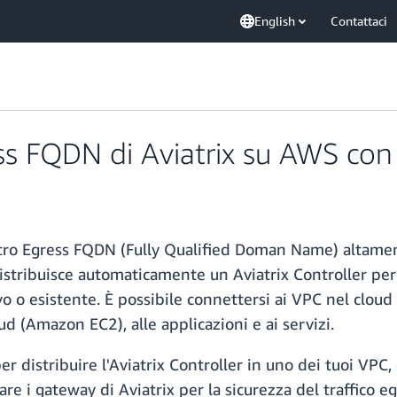
English
Contattaci
gress FQDN di Aviatrix su AWS co
iltro Egress FQDN (Fully Qualified Doman Name) altamen
stribuisce automaticamente un Aviatrix Controller per ab
ovo o esistente. È possibile connettersi ai VPC nel clo
d (Amazon EC2), alle applicazioni e ai servizi.
r distribuire l'Aviatrix Controller in uno dei tuoi VPC, 
re i gateway di Aviatrix per la sicurezza del traffico egr