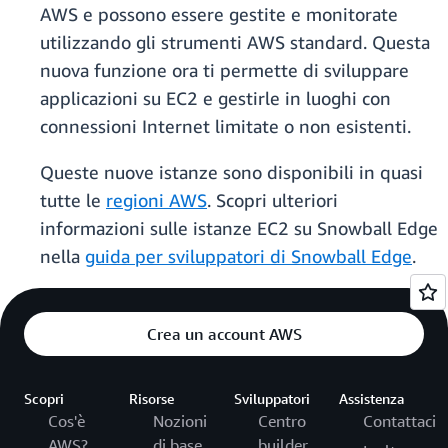
AWS e possono essere gestite e monitorate
utilizzando gli strumenti AWS standard. Questa
nuova funzione ora ti permette di sviluppare
applicazioni su EC2 e gestirle in luoghi con
connessioni Internet limitate o non esistenti.
Queste nuove istanze sono disponibili in quasi
tutte le
regioni AWS
. Scopri ulteriori
informazioni sulle istanze EC2 su Snowball Edge
nella
guida per sviluppatori di Snowball Edge
.
Crea un account AWS
Scopri
Risorse
Sviluppatori
Assistenza
Cos'è
Nozioni
Centro
Contattaci
AWS?
di base
builder