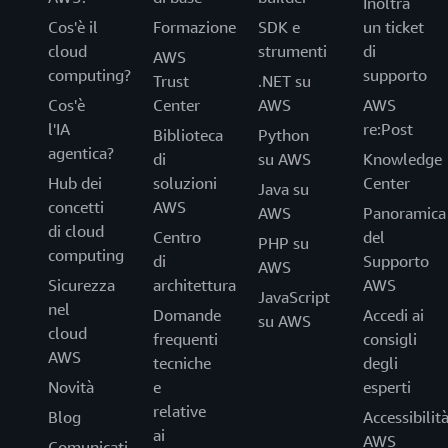
Inoltra
Cos'è il
Formazione
SDK e
un ticket
cloud
strumenti
di
AWS
computing?
supporto
Trust
.NET su
Cos'è
Center
AWS
AWS
l'IA
re:Post
Biblioteca
Python
agentica?
di
su AWS
Knowledge
Hub dei
soluzioni
Center
Java su
concetti
AWS
AWS
Panoramica
di cloud
Centro
del
PHP su
computing
di
Supporto
AWS
Sicurezza
architettura
AWS
JavaScript
nel
Domande
Accedi ai
su AWS
cloud
frequenti
consigli
AWS
tecniche
degli
Novità
e
esperti
relative
Blog
Accessibilit
ai
AWS
Comunicati