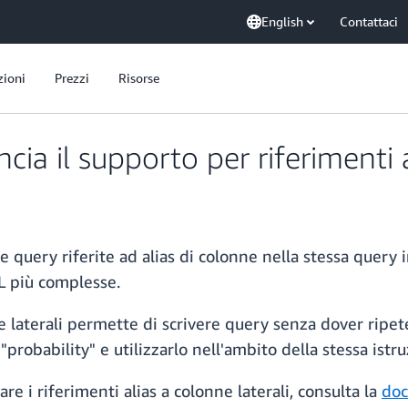
English
Contattaci
zioni
Prezzi
Risorse
a il supporto per riferimenti al
e query riferite ad alias di colonne nella stessa quer
QL più complesse.
ne laterali permette di scrivere query senza dover ripet
"probability" e utilizzarlo nell'ambito della stessa ist
re i riferimenti alias a colonne laterali, consulta la
do