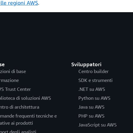
elle regioni AWS
.
se
Sviluppatori
zioni di base
Centro builder
rmazione
SDK e strumenti
S Trust Center
.NET su AWS
blioteca di soluzioni AWS
Python su AWS
ntro di architettura
Java su AWS
mande frequenti tecniche e
PHP su AWS
ative ai prodotti
JavaScript su AWS
port degli analisti