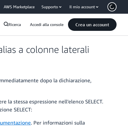
AWS Marketplace
Supporto
Il mio account
Crea un account
Ricerca
Accedi alla console
ias a colonne laterali
y immediatamente dopo la dichiarazione,
ere la stessa espressione nell'elenco SELECT.
ruzione SELECT:
cumentazione
. Per informazioni sulla