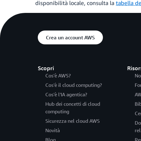
disponibilità locale, consulta la
tabella d
Crea un account AWS
Scopri
Risor
Cos'è AWS?
No
Cos'è il cloud computing?
Fo
Cos'è l'IA agentica?
AW
Hub dei concetti di cloud
Bi
computing
Ce
Sicurezza nel cloud AWS
Do
Novità
rel
Blog
Re