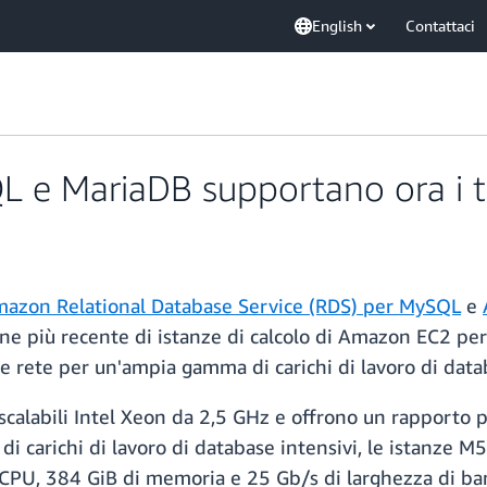
English
Contattaci
e MariaDB supportano ora i ti
azon Relational Database Service (RDS) per MySQL
e
e più recente di istanze di calcolo di Amazon EC2 per 
e rete per un'ampia gamma di carichi di lavoro di dat
scalabili Intel Xeon da 2,5 GHz e offrono un rapporto p
 di carichi di lavoro di database intensivi, le istanze
vCPU, 384 GiB di memoria e 25 Gb/s di larghezza di ban