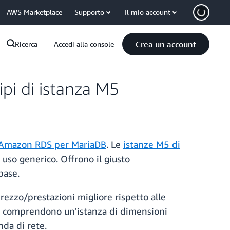
AWS Marketplace
Supporto
Il mio account
Crea un account
Ricerca
Accedi alla console
pi di istanza M5
Amazon RDS per MariaDB
. Le
istanze M5 di
uso generico. Offrono il giusto
abase.
rezzo/prestazioni migliore rispetto alle
 M5 comprendono un'istanza di dimensioni
da di rete.