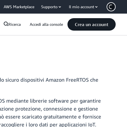
AWS Marketplace
Supporto
Il mio account
Crea un account
Ricerca
Accedi alla console
do sicuro dispositivi Amazon FreeRTOS che
OS mediante librerie software per garantire
buzione protezione, connessione e gestione
ò essere scaricato gratuitamente e fornisce
ccogliere i loro dati per applicazioni IoT.