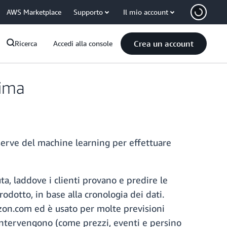
AWS Marketplace
Supporto
Il mio account
Crea un account
Ricerca
Accedi alla console
rima
serve del machine learning per effettuare
, laddove i clienti provano e predire le
dotto, in base alla cronologia dei dati.
zon.com ed è usato per molte previsioni
o intervengono (come prezzi, eventi e persino