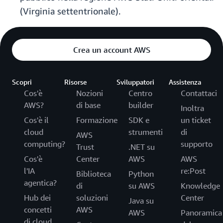
(Virginia settentrionale).
Crea un account AWS
Scopri
Risorse
Sviluppatori
Assistenza
Cos'è
Nozioni
Centro
Contattaci
AWS?
di base
builder
Inoltra
Cos'è il
Formazione
SDK e
un ticket
cloud
strumenti
di
AWS
computing?
supporto
Trust
.NET su
Cos'è
Center
AWS
AWS
l'IA
re:Post
Biblioteca
Python
agentica?
di
su AWS
Knowledge
Hub dei
soluzioni
Center
Java su
concetti
AWS
AWS
Panoramica
di cloud