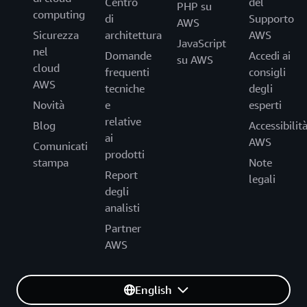
Centro
del
PHP su
computing
di
Supporto
AWS
Sicurezza
architettura
AWS
JavaScript
nel
Domande
Accedi ai
su AWS
cloud
frequenti
consigli
AWS
tecniche
degli
Novità
e
esperti
relative
Blog
Accessibilit
ai
AWS
Comunicati
prodotti
stampa
Note
Report
legali
degli
analisti
Partner
AWS
English