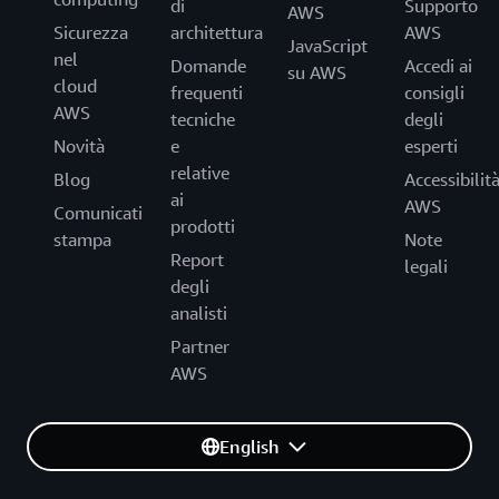
di
Supporto
AWS
Sicurezza
architettura
AWS
JavaScript
nel
Domande
Accedi ai
su AWS
cloud
frequenti
consigli
AWS
tecniche
degli
Novità
e
esperti
relative
Blog
Accessibilit
ai
AWS
Comunicati
prodotti
stampa
Note
Report
legali
degli
analisti
Partner
AWS
English