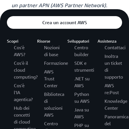
un partner APN (AWS Partner Network).
Crea un account AWS
Scopri
Risorse
Sviluppatori
Assistenza
Cos'è
Nozioni
Centro
Contattaci
AWS?
di base
builder
Inoltra
Cos'è il
Formazione
SDK e
un ticket
cloud
strumenti
di
AWS
computing?
supporto
Trust
.NET su
Cos'è
Center
AWS
AWS
l'IA
re:Post
Biblioteca
Python
agentica?
di
su AWS
Knowledge
Hub dei
soluzioni
Center
Java su
concetti
AWS
AWS
Panoramica
di cloud
Centro
del
PHP su
computing