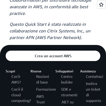
CloudFormation per distribuire tecnologie
avanzate in AWS, in conformità alle best
practice.
Questo Quick Start è stato realizzato in
collaborazione con Citrix Systems, Inc., un
partner APN (AWS Partner Network).
Crea un account AWS
Scopri
Risorse
Sviluppatori
Assistenza
Cos'è
Nozioni
Centro
Contattaci
AWS?
di base
builder
Inoltra
Cos'è il
Formazione
SDK e
un ticket
cloud
strumenti
di
AWS
computing?
supporto
Trust
.NET su