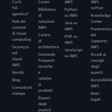
Cos'è
Center
AWS
AWS
l'IA
re:Post
Biblioteca
Python
agentica?
di
su AWS
Knowledge
Hub dei
soluzioni
Center
Java su
concetti
AWS
AWS
Panoramica
di cloud
Centro
del
PHP su
computing
di
Supporto
AWS
Sicurezza
architettura
AWS
JavaScript
nel
Domande
Accedi ai
su AWS
cloud
frequenti
consigli
AWS
tecniche
degli
Novità
e
esperti
relative
Blog
Accessibilit
ai
AWS
Comunicati
prodotti
stampa
Note
Report
legali
degli
analisti