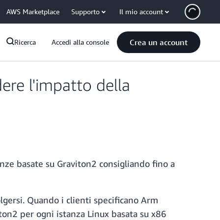
AWS Marketplace
Supporto
Il mio account
Crea un account
Ricerca
Accedi alla console
re l'impatto della
nze basate su Graviton2 consigliando fino a
volgersi. Quando i clienti specificano Arm
iton2 per ogni istanza Linux basata su x86