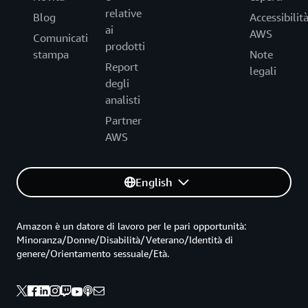
relative
Blog
Accessibilit
ai
AWS
Comunicati
prodotti
stampa
Note
Report
legali
degli
analisti
Partner
AWS
English
Amazon è un datore di lavoro per le pari opportunità:
Minoranza/Donne/Disabilità/Veterano/Identità di
genere/Orientamento sessuale/Età.