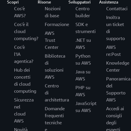
Scopri
Risorse
Sviluppatori
Assistenza
Cos'è
Nozioni
Centro
Contattaci
AWS?
di base
builder
Inoltra
Cos'è il
Formazione
SDK e
un ticket
cloud
strumenti
di
AWS
computing?
supporto
Trust
.NET su
Cos'è
Center
AWS
AWS
l'IA
re:Post
Biblioteca
Python
agentica?
di
su AWS
Knowledge
Hub dei
soluzioni
Center
Java su
concetti
AWS
AWS
Panoramica
di cloud
Centro
del
PHP su
computing
di
Supporto
AWS
Sicurezza
architettura
AWS
JavaScript
nel
Domande
Accedi ai
su AWS
cloud
frequenti
consigli
AWS
tecniche
degli
Novità
e
esperti