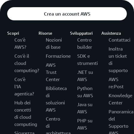
Crea un account AWS
Scopri
Risorse
Sviluppatori
Assistenza
Cos'è
Nozioni
Centro
Contattaci
AWS?
di base
builder
Inoltra
Cos'è il
Formazione
SDK e
un ticket
cloud
strumenti
di
AWS
computing?
supporto
Trust
.NET su
Cos'è
Center
AWS
AWS
l'IA
re:Post
Biblioteca
Python
agentica?
di
su AWS
Knowledge
Hub dei
soluzioni
Center
Java su
concetti
AWS
AWS
Panoramica
di cloud
Centro
del
PHP su
computing
di
Supporto
AWS
Sicurezza
architettura
AWS