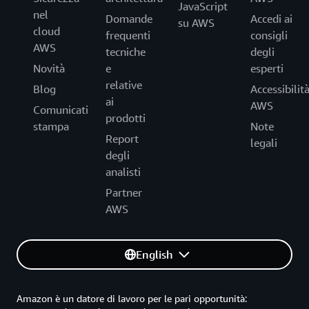
JavaScript
nel
Domande
Accedi ai
su AWS
cloud
frequenti
consigli
AWS
tecniche
degli
Novità
e
esperti
relative
Blog
Accessibilit
ai
AWS
Comunicati
prodotti
stampa
Note
Report
legali
degli
analisti
Partner
AWS
English
Amazon è un datore di lavoro per le pari opportunità: