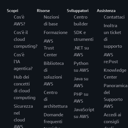
Scopri
Risorse
Sviluppatori
Assistenza
Cos'è
Nozioni
Centro
Contattaci
AWS?
di base
builder
Inoltra
Cos'è il
Formazione
SDK e
un ticket
cloud
strumenti
di
AWS
computing?
supporto
Trust
.NET su
Cos'è
Center
AWS
AWS
l'IA
re:Post
Biblioteca
Python
agentica?
di
su AWS
Knowledge
Hub dei
soluzioni
Center
Java su
concetti
AWS
AWS
Panoramica
di cloud
Centro
del
PHP su
computing
di
Supporto
AWS
Sicurezza
architettura
AWS
JavaScript
nel
Domande
Accedi ai
su AWS
cloud
frequenti
consigli
AWS