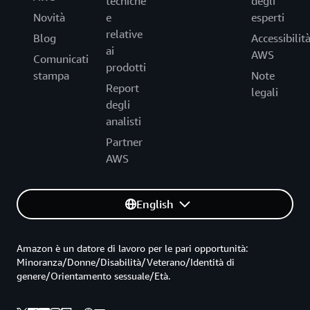
tecniche
degli
Novità
e
esperti
relative
Blog
Accessibilit
ai
AWS
Comunicati
prodotti
stampa
Note
Report
legali
degli
analisti
Partner
AWS
English
Amazon è un datore di lavoro per le pari opportunità:
Minoranza/Donne/Disabilità/Veterano/Identità di
genere/Orientamento sessuale/Età.