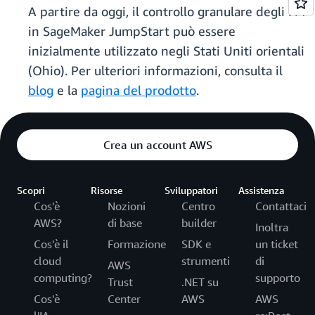
A partire da oggi, il controllo granulare degli FM
in SageMaker JumpStart può essere
inizialmente utilizzato negli Stati Uniti orientali
(Ohio). Per ulteriori informazioni, consulta il
blog
e la
pagina del prodotto
.
Crea un account AWS
Scopri
Risorse
Sviluppatori
Assistenza
Cos'è
Nozioni
Centro
Contattaci
AWS?
di base
builder
Inoltra
Cos'è il
Formazione
SDK e
un ticket
cloud
strumenti
di
AWS
computing?
supporto
Trust
.NET su
Cos'è
Center
AWS
AWS