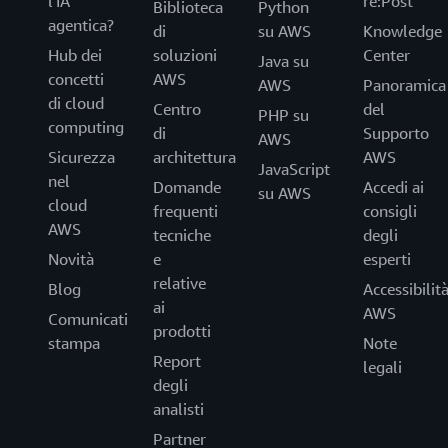
l'IA
re:Post
Biblioteca
Python
agentica?
di
su AWS
Knowledge
Hub dei
soluzioni
Center
Java su
concetti
AWS
AWS
Panoramica
di cloud
Centro
del
PHP su
computing
di
Supporto
AWS
Sicurezza
architettura
AWS
JavaScript
nel
Domande
Accedi ai
su AWS
cloud
frequenti
consigli
AWS
tecniche
degli
Novità
e
esperti
relative
Blog
Accessibilit
ai
AWS
Comunicati
prodotti
stampa
Note
Report
legali
degli
analisti
Partner