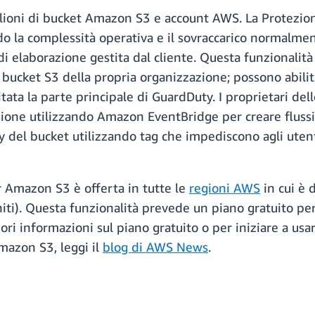
milioni di bucket Amazon S3 e account AWS. La Protez
la complessità operativa e il sovraccarico normalmente
di elaborazione gestita dal cliente. Questa funzionalità 
i bucket S3 della propria organizzazione; possono abil
itata la parte principale di GuardDuty. I proprietari de
sione utilizzando Amazon EventBridge per creare fluss
y del bucket utilizzando tag che impediscono agli utent
 Amazon S3 è offerta in tutte le
regioni AWS
in cui è 
niti). Questa funzionalità prevede un piano gratuito per
ori informazioni sul piano gratuito o per iniziare a usa
azon S3, leggi il
blog di AWS News
.