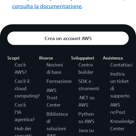
consulta la documentazione
.
Crea un account AWS
Scopri
Risorse
Sviluppatori
Assistenza
Cos'è
Nozioni
Centro
Contattaci
AWS?
di base
builder
Inoltra
Cos'è il
Formazione
SDK e
un ticket
cloud
strumenti
di
AWS
computing?
supporto
Trust
.NET su
Cos'è
Center
AWS
AWS
l'IA
re:Post
Biblioteca
Python
agentica?
di
su AWS
Knowledge
Hub dei
soluzioni
Center
Java su
concetti
AWS