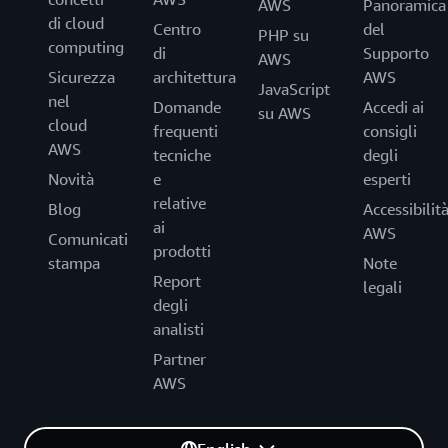
AWS
Panoramica
di cloud
Centro
del
PHP su
computing
di
Supporto
AWS
Sicurezza
architettura
AWS
JavaScript
nel
Domande
Accedi ai
su AWS
cloud
frequenti
consigli
AWS
tecniche
degli
Novità
e
esperti
relative
Blog
Accessibilit
ai
AWS
Comunicati
prodotti
stampa
Note
Report
legali
degli
analisti
Partner
AWS