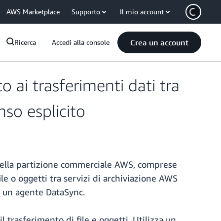
AWS Marketplace
Supporto
Il mio account
Crea un account
Ricerca
Accedi alla console
 ai trasferimenti dati tra
nso esplicito
i della partizione commerciale AWS, comprese
le o oggetti tra servizi di archiviazione AWS
 un agente DataSync.
 trasferimento di file e oggetti. Utilizza un