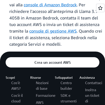
vai alla
console di Amazon Bedrock
. Per
richiedere l'accesso all'anteprima di Llama 3.1
405B in Amazon Bedrock, contatta il team del
tuo account AWS o invia un ticket di assistenza
tramite la
console di gestione AWS
. Quando crei
il ticket di assistenza, seleziona Bedrock nella
categoria Servizi e modelli.
Crea un account AWS
Scopri
Risorse
Sviluppatori
Assistenza
Cos'è
Nozioni
Centro
Contattaci
AWS?
di base
builder
Inoltra
Cos'è il
Formazione
SDK e
un ticket
cloud
strumenti
di
AWS