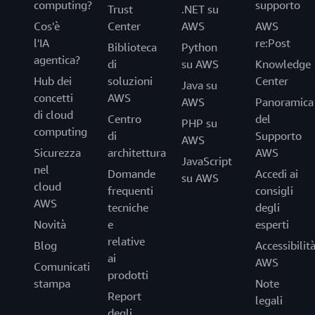
computing?
supporto
Trust
.NET su
Cos'è
Center
AWS
AWS
l'IA
re:Post
Biblioteca
Python
agentica?
di
su AWS
Knowledge
Hub dei
soluzioni
Center
Java su
concetti
AWS
AWS
Panoramica
di cloud
Centro
del
PHP su
computing
di
Supporto
AWS
Sicurezza
architettura
AWS
JavaScript
nel
Domande
Accedi ai
su AWS
cloud
frequenti
consigli
AWS
tecniche
degli
Novità
e
esperti
relative
Blog
Accessibilit
ai
AWS
Comunicati
prodotti
stampa
Note
Report
legali
degli