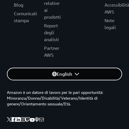
relative
Blog
Accessibilit
ai
AWS
Comunicati
prodotti
stampa
Note
Report
legali
degli
analisti
Partner
AWS
English
Amazon è un datore di lavoro per le pari opportunità:
Minoranza/Donne/Disabilità/Veterano/Identità di
genere/Orientamento sessuale/Età.