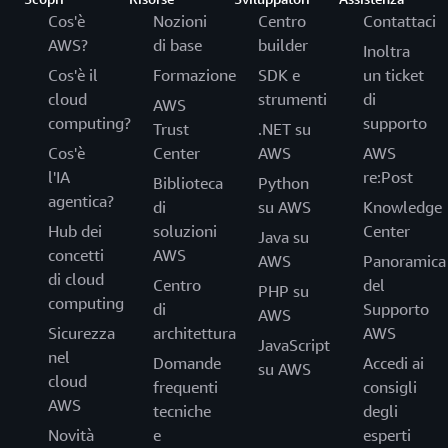
Cos'è
Nozioni
Centro
Contattaci
AWS?
di base
builder
Inoltra
Cos'è il
Formazione
SDK e
un ticket
cloud
strumenti
di
AWS
computing?
supporto
Trust
.NET su
Cos'è
Center
AWS
AWS
l'IA
re:Post
Biblioteca
Python
agentica?
di
su AWS
Knowledge
Hub dei
soluzioni
Center
Java su
concetti
AWS
AWS
Panoramica
di cloud
Centro
del
PHP su
computing
di
Supporto
AWS
Sicurezza
architettura
AWS
JavaScript
nel
Domande
Accedi ai
su AWS
cloud
frequenti
consigli
AWS
tecniche
degli
Novità
e
esperti