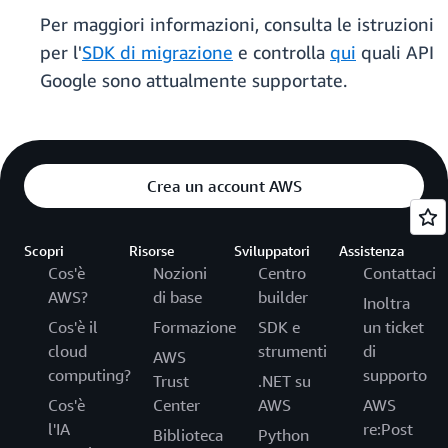
Per maggiori informazioni, consulta le istruzioni
per l'
SDK di migrazione
e controlla
qui
quali API
Google sono attualmente supportate.
Crea un account AWS
Scopri
Risorse
Sviluppatori
Assistenza
Cos'è
Nozioni
Centro
Contattaci
AWS?
di base
builder
Inoltra
Cos'è il
Formazione
SDK e
un ticket
cloud
strumenti
di
AWS
computing?
supporto
Trust
.NET su
Cos'è
Center
AWS
AWS
l'IA
re:Post
Biblioteca
Python