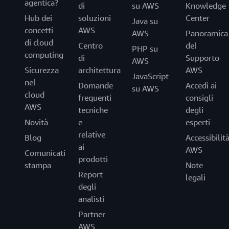
agentica?
di
su AWS
Knowledge
Hub dei
soluzioni
Center
Java su
concetti
AWS
AWS
Panoramica
di cloud
Centro
del
PHP su
computing
di
Supporto
AWS
Sicurezza
architettura
AWS
JavaScript
nel
Domande
Accedi ai
su AWS
cloud
frequenti
consigli
AWS
tecniche
degli
Novità
e
esperti
relative
Blog
Accessibilit
ai
AWS
Comunicati
prodotti
stampa
Note
Report
legali
degli
analisti
Partner
AWS