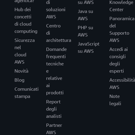
agentica?
di
su AWS
Knowledge
Hub dei
soluzioni
Center
Java su
concetti
AWS
AWS
Panoramica
di cloud
Centro
del
PHP su
computing
di
Supporto
AWS
Sicurezza
architettura
AWS
JavaScript
nel
Domande
Accedi ai
su AWS
cloud
frequenti
consigli
AWS
tecniche
degli
Novità
e
esperti
relative
Blog
Accessibilit
ai
AWS
Comunicati
prodotti
stampa
Note
Report
legali
degli
analisti
Partner
AWS