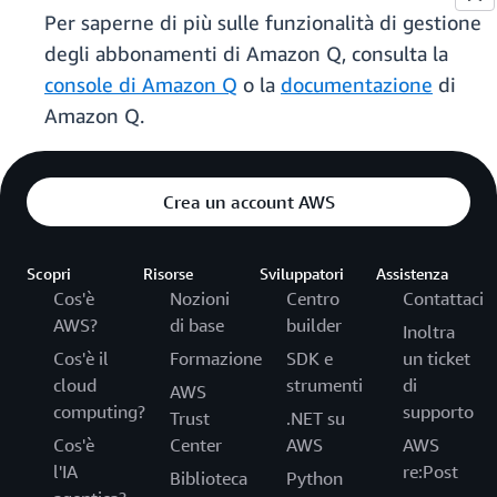
Per saperne di più sulle funzionalità di gestione
degli abbonamenti di Amazon Q, consulta la
console di Amazon Q
o la
documentazione
di
Amazon Q.
Crea un account AWS
Scopri
Risorse
Sviluppatori
Assistenza
Cos'è
Nozioni
Centro
Contattaci
AWS?
di base
builder
Inoltra
Cos'è il
Formazione
SDK e
un ticket
cloud
strumenti
di
AWS
computing?
supporto
Trust
.NET su
Cos'è
Center
AWS
AWS
l'IA
re:Post
Biblioteca
Python