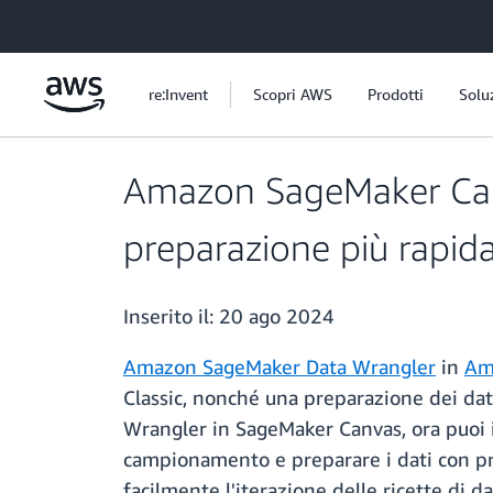
Passa al contenuto principale
re:Invent
Scopri AWS
Prodotti
Solu
Amazon SageMaker Canva
preparazione più rapida
Inserito il:
20 ago 2024
Amazon SageMaker Data Wrangler
in
Am
Classic, nonché una preparazione dei dati
Wrangler in SageMaker Canvas, ora puoi i
campionamento e preparare i dati con pre
facilmente l'iterazione delle ricette di d