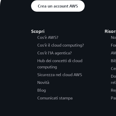
Crea un account AWS
Scopri
Risor
Cos'è AWS?
No
Cos'è il cloud computing?
Fo
Cos'è l'IA agentica?
AW
Hub dei concetti di cloud
Bi
computing
Ce
Sicurezza nel cloud AWS
Do
Novità
rel
Blog
Re
Comunicati stampa
Pa