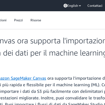
English
Contattaci
zioni
Prezzi
Risorse
s ora supporta l'importazione 
 dei dati per il machine learnin
azon SageMaker Canvas
ora supporta l'importazione d
 più rapida e flessibile per il machine learning (ML). 
mportare i dati da S3 più facilmente con delimitatori p
stazioni migliorate. Inoltre, puoi convalidare le tras
ati. Puoi importare i flussi di dati da SageMaker Studio 