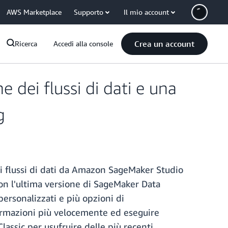
AWS Marketplace
Supporto
Il mio account
Crea un account
Ricerca
Accedi alla console
dei flussi di dati e una
g
i flussi di dati da Amazon SageMaker Studio
Con l'ultima versione di SageMaker Data
ersonalizzati e più opzioni di
formazioni più velocemente ed eseguire
Classic per usufruire delle più recenti