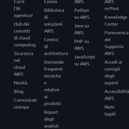
Cos'è
Center
AWS
AWS
l'IA
re:Post
Biblioteca
Python
agentica?
di
su AWS
Knowledge
Hub dei
soluzioni
Center
Java su
concetti
AWS
AWS
Panoramica
di cloud
Centro
del
PHP su
computing
di
Supporto
AWS
Sicurezza
architettura
AWS
JavaScript
nel
Domande
Accedi ai
su AWS
cloud
frequenti
consigli
AWS
tecniche
degli
Novità
e
esperti
relative
Blog
Accessibilit
ai
AWS
Comunicati
prodotti
stampa
Note
Report
legali
degli
analisti