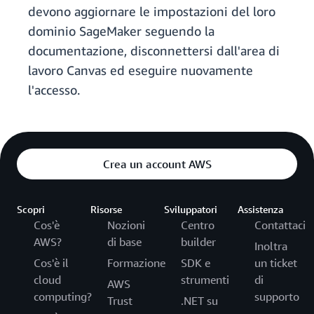
devono aggiornare le impostazioni del loro
dominio SageMaker seguendo la
documentazione, disconnettersi dall'area di
lavoro Canvas ed eseguire nuovamente
l'accesso.
Crea un account AWS
Scopri
Risorse
Sviluppatori
Assistenza
Cos'è
Nozioni
Centro
Contattaci
AWS?
di base
builder
Inoltra
Cos'è il
Formazione
SDK e
un ticket
cloud
strumenti
di
AWS
computing?
supporto
Trust
.NET su