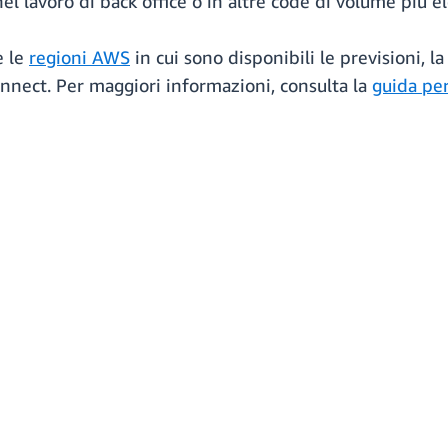
nel lavoro di back office o in altre code di volume più e
e le
regioni AWS
in cui sono disponibili le previsioni, la
nnect. Per maggiori informazioni, consulta la
guida pe