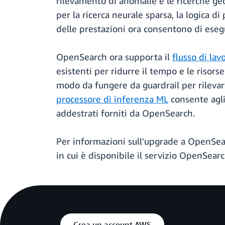
rilevamento di anomalie e le ricerche geo
per la ricerca neurale sparsa, la logica d
delle prestazioni ora consentono di eseg
OpenSearch ora supporta il
flusso di lav
esistenti per ridurre il tempo e le risorse
modo da fungere da guardrail per rilevare
processore di inferenza ML
consente agli
addestrati forniti da OpenSearch.
Per informazioni sull'upgrade a OpenSea
in cui è disponibile il servizio OpenSea
Crea un account AWS