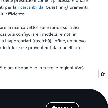
ni delle prestazioni come il processore bifase
ati per la
ricerca ibrida
. Questi miglioramenti
ù efficiente.
re la ricerca vettoriale e ibrida su indici
 possibile configurare i modelli remoti in
 inappropriati (tossicità). Infine, un nuovo
zando inferenze provenienti da modelli pre-
 è ora disponibile in tutte le regioni AWS
English