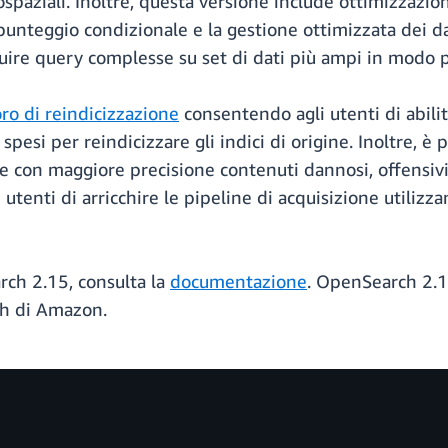
spaziali. Inoltre, questa versione include ottimizzazio
i punteggio condizionale e la gestione ottimizzata dei d
uire query complesse su set di dati più ampi in modo pi
oro di reindicizzazione
consentendo agli utenti di abilita
 spesi per reindicizzare gli indici di origine. Inoltre, è
 con maggiore precisione contenuti dannosi, offensivi o
 utenti di arricchire le pipeline di acquisizione utiliz
rch 2.15, consulta la
documentazione
. OpenSearch 2.15
rch di Amazon.