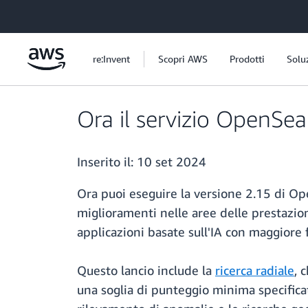
Passa al contenuto principale
re:Invent
Scopri AWS
Prodotti
Solu
Ora il servizio OpenSe
Inserito il:
10 set 2024
Ora puoi eseguire la versione 2.15 di 
miglioramenti nelle aree delle prestazioni
applicazioni basate sull'IA con maggiore fle
Questo lancio include la
ricerca radiale
, 
una soglia di punteggio minima specificat