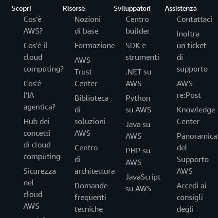
Scopri
Risorse
Sviluppatori
Assistenza
Cos'è
Nozioni
Centro
Contattaci
AWS?
di base
builder
Inoltra
Cos'è il
Formazione
SDK e
un ticket
cloud
strumenti
di
AWS
computing?
supporto
Trust
.NET su
Cos'è
Center
AWS
AWS
l'IA
re:Post
Biblioteca
Python
agentica?
di
su AWS
Knowledge
Hub dei
soluzioni
Center
Java su
concetti
AWS
AWS
Panoramica
di cloud
Centro
del
PHP su
computing
di
Supporto
AWS
Sicurezza
architettura
AWS
JavaScript
nel
Domande
Accedi ai
su AWS
cloud
frequenti
consigli
AWS
tecniche
degli