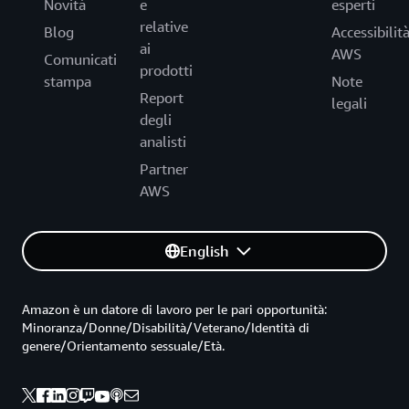
Novità
e
esperti
relative
Blog
Accessibilit
ai
AWS
Comunicati
prodotti
stampa
Note
Report
legali
degli
analisti
Partner
AWS
English
Amazon è un datore di lavoro per le pari opportunità:
Minoranza/Donne/Disabilità/Veterano/Identità di
genere/Orientamento sessuale/Età.