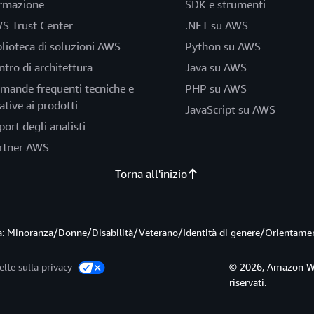
rmazione
SDK e strumenti
S Trust Center
.NET su AWS
blioteca di soluzioni AWS
Python su AWS
ntro di architettura
Java su AWS
mande frequenti tecniche e
PHP su AWS
ative ai prodotti
JavaScript su AWS
port degli analisti
rtner AWS
Torna all'inizio
ità: Minoranza/Donne/Disabilità/Veterano/Identità di genere/Orientame
elte sulla privacy
© 2026, Amazon Web S
riservati.