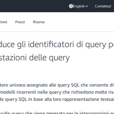
English
Contattaci
zioni
Prezzi
Risorse
ce gli identificatori di query p
tazioni delle query
tore univoco assegnato alle query SQL che consente di
i modelli ricorrenti nelle query che richiedono molte r
le query SQL in base alla loro rappresentazione testuale
 sulle query che viene generata per le interrogazioni 