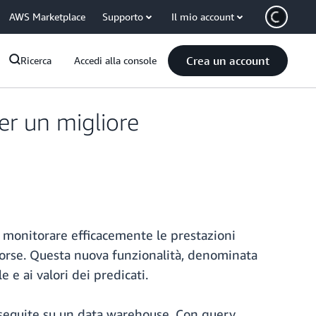
AWS Marketplace
Supporto
Il mio account
Crea un account
Ricerca
Accedi alla console
er un migliore
 monitorare efficacemente le prestazioni
isorse. Questa nuova funzionalità, denominata
 e ai valori dei predicati.
eseguite su un data warehouse. Con query