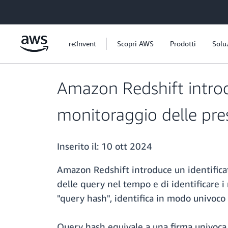
Passa al contenuto principale
re:Invent
Scopri AWS
Prodotti
Solu
Amazon Redshift introdu
monitoraggio delle pres
Inserito il:
10 ott 2024
Amazon Redshift introduce un identifica
delle query nel tempo e di identificare 
"query hash", identifica in modo univoco 
Query hash equivale a una firma univoca