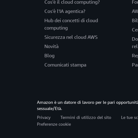
Cos'è il cloud computing?
Fo
Cos'è l'IA agentica?
AW
Hub dei concetti di cloud
Bi
computing
Ce
Sicurezza nel cloud AWS
Do
Novità
rel
Blog
Re
Comunicati stampa
Pa
Amazon è un datore di lavoro per le pari opportun
sessuale/Età.
Privacy
Termini di utilizzo del sito
Le tue sc
Preferenze cookie