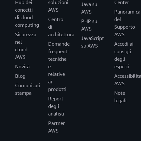
Hub dei
soluzioni
Center
Java su
concetti
AWS
AWS
Panoramica
di cloud
Centro
del
PHP su
computing
di
Supporto
AWS
Sicurezza
architettura
AWS
JavaScript
nel
Domande
Accedi ai
su AWS
cloud
frequenti
consigli
AWS
tecniche
degli
Novità
e
esperti
relative
Blog
Accessibilit
ai
AWS
Comunicati
prodotti
stampa
Note
Report
legali
degli
analisti
Partner
AWS