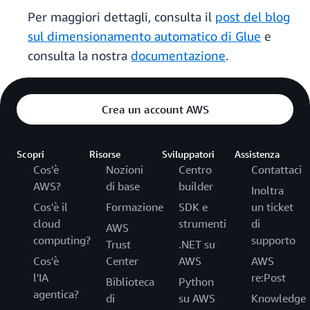
Per maggiori dettagli, consulta il
post del blog
sul dimensionamento automatico di Glue
e
consulta la nostra
documentazione
.
Crea un account AWS
Scopri
Risorse
Sviluppatori
Assistenza
Cos'è
Nozioni
Centro
Contattaci
AWS?
di base
builder
Inoltra
Cos'è il
Formazione
SDK e
un ticket
cloud
strumenti
di
AWS
computing?
supporto
Trust
.NET su
Cos'è
Center
AWS
AWS
l'IA
re:Post
Biblioteca
Python
agentica?
di
su AWS
Knowledge