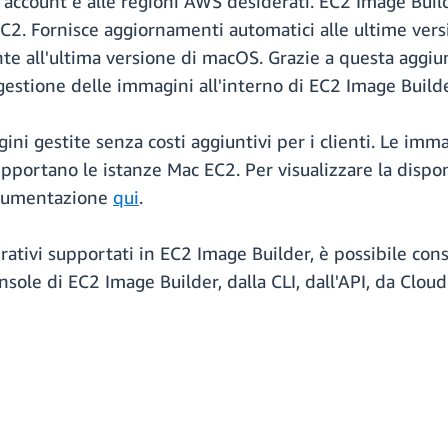
agli account e alle regioni AWS desiderati. EC2 Image 
C2. Fornisce aggiornamenti automatici alle ultime vers
te all'ultima versione di macOS. Grazie a questa aggiun
gestione delle immagini all'interno di EC2 Image Builde
ni gestite senza costi aggiuntivi per i clienti. Le im
upportano le istanze Mac EC2. Per visualizzare la dispo
documentazione
qui
.
erativi supportati in EC2 Image Builder, è possibile co
console di EC2 Image Builder, dalla CLI, dall'API, da Clo