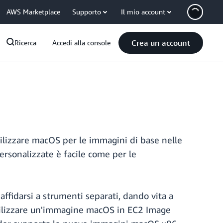
AWS Marketplace
Supporto
Il mio account
Crea un account
Ricerca
Accedi alla console
ilizzare macOS per le immagini di base nelle
ersonalizzate è facile come per le
fidarsi a strumenti separati, dando vita a
tilizzare un'immagine macOS in EC2 Image