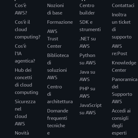
Cos'è
Nozioni
Centro
Contattaci
AWS?
di base
builder
Inoltra
Cos'è il
Formazione
SDK e
un ticket
cloud
strumenti
di
AWS
computing?
supporto
Trust
.NET su
Cos'è
Center
AWS
AWS
l'IA
re:Post
Biblioteca
Python
agentica?
di
su AWS
Knowledge
Hub dei
soluzioni
Center
Java su
concetti
AWS
AWS
Panoramica
di cloud
Centro
del
PHP su
computing
di
Supporto
AWS
Sicurezza
architettura
AWS
JavaScript
nel
Domande
Accedi ai
su AWS
cloud
frequenti
consigli
AWS
tecniche
degli
Novità
e
esperti