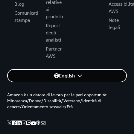
relative
Blog
Accessibilit
ai
AWS
Comunicati
prodotti
stampa
Note
Report
legali
degli
analisti
Partner
AWS
English
Amazon è un datore di lavoro per le pari opportunità:
Minoranza/Donne/Disabilità/Veterano/Identità di
genere/Orientamento sessuale/Età.