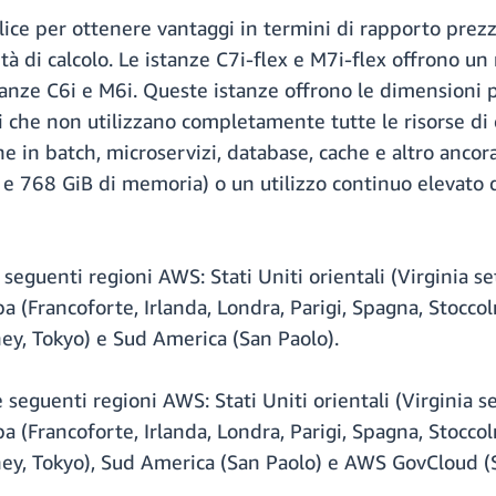
lice per ottenere vantaggi in termini di rapporto prez
sità di calcolo. Le istanze C7i-flex e M7i-flex offrono 
tanze C6i e M6i. Queste istanze offrono le dimensioni p
ni che non utilizzano completamente tutte le risorse di
ne in batch, microservizi, database, cache e altro ancor
e 768 GiB di memoria) o un utilizzo continuo elevato de
seguenti regioni AWS: Stati Uniti orientali (Virginia set
a (Francoforte, Irlanda, Londra, Parigi, Spagna, Stoccol
ey, Tokyo) e Sud America (San Paolo).
 seguenti regioni AWS: Stati Uniti orientali (Virginia se
a (Francoforte, Irlanda, Londra, Parigi, Spagna, Stoccol
ey, Tokyo), Sud America (San Paolo) e AWS GovCloud (Sta