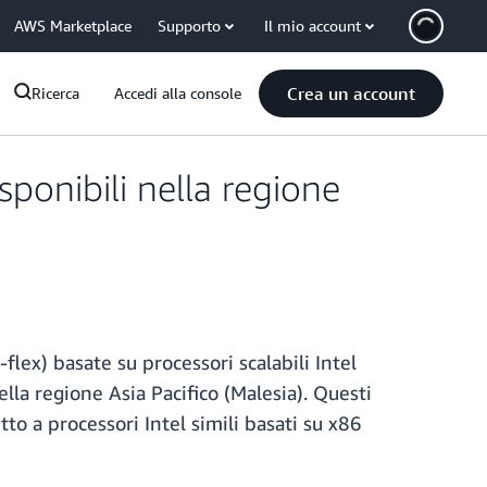
AWS Marketplace
Supporto
Il mio account
Crea un account
Ricerca
Accedi alla console
ponibili nella regione
lex) basate su processori scalabili Intel
la regione Asia Pacifico (Malesia). Questi
tto a processori Intel simili basati su x86